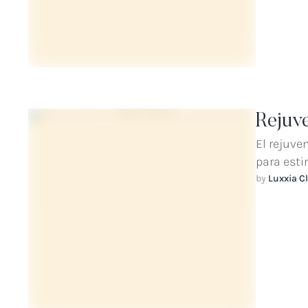
Rejuv
El rejuve
para estim
by 
Luxxia Cl