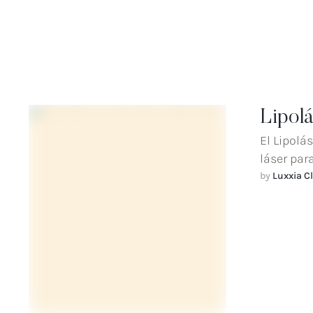
Lipol
El Lipolá
láser par
by 
Luxxia Cl