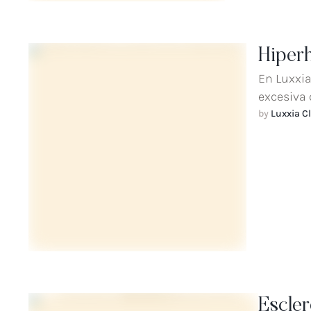
Hiperh
En Luxxia
excesiva 
…
by 
Luxxia Cl
Escler