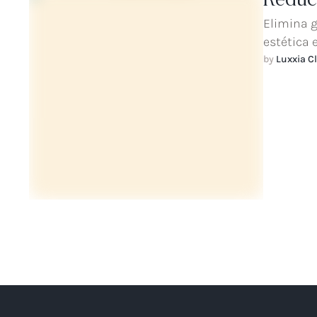
Reduc
Elimina g
estética 
by 
Luxxia Cl