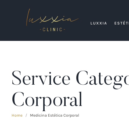
LUXXIA
ESTÉT
Service Categ
Corporal
Home
/
Medicina Estética Corporal