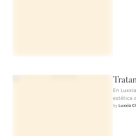
Tratam
En Luxxia
estética 
by 
Luxxia Cl