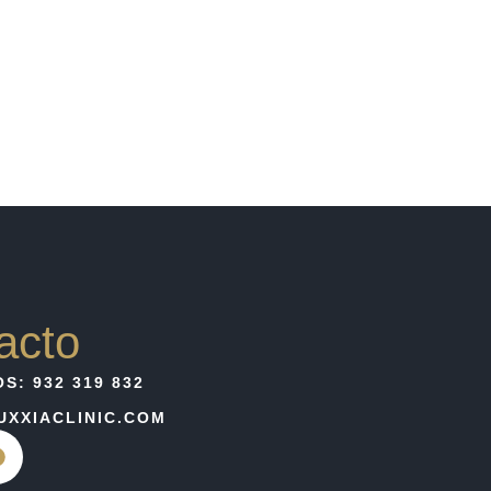
acto
S: 932 319 832
XXIACLINIC.COM