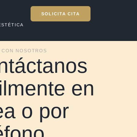
SOLICITA CITA
ESTÉTICA
 CON NOSOTROS
ntáctanos
ilmente en
ea o por
éfono.