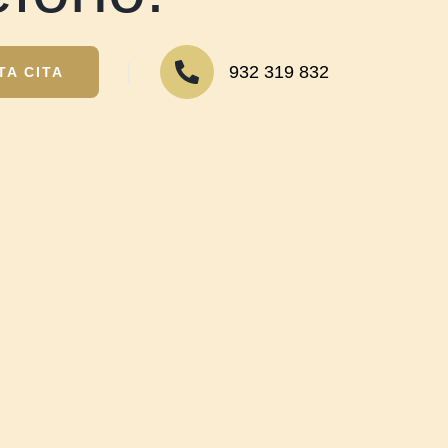
│
932 319 832
TA CITA