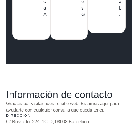
c
e
a
a
s
L
A
G
.
.
.
Información de contacto
Gracias por visitar nuestro sitio web. Estamos aquí para
ayudarte con cualquier consulta que pueda tener.
DIRECCIÓN
C/ Rosselló, 224, 1C-D; 08008 Barcelona