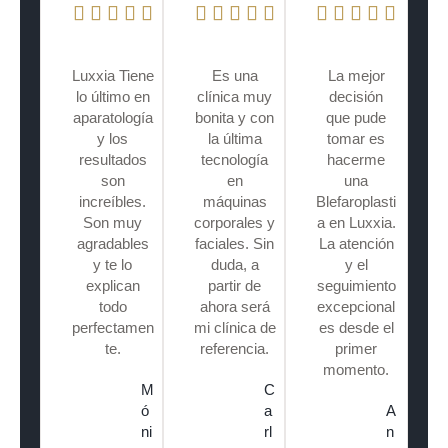
Luxxia Tiene
Es una
La mejor
lo último en
clínica muy
decisión
aparatología
bonita y con
que pude
y los
la última
tomar es
resultados
tecnología
hacerme
son
en
una
increíbles.
máquinas
Blefaroplasti
Son muy
corporales y
a en Luxxia.
agradables
faciales. Sin
La atención
y te lo
duda, a
y el
explican
partir de
seguimiento
todo
ahora será
excepcional
perfectamen
mi clínica de
es desde el
te.
referencia.
primer
momento.
M
C
ó
a
A
ni
rl
n