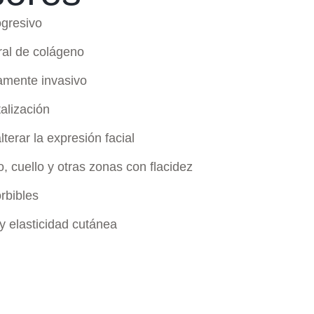
ogresivo
ral de colágeno
amente invasivo
talización
terar la expresión facial
o, cuello y otras zonas con flacidez
rbibles
 y elasticidad cutánea