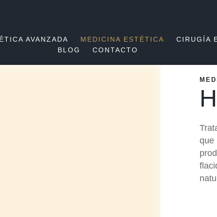
ÉTICA AVANZADA
MEDICINA ESTÉTICA
CIRUGÍA 
BLOG
CONTACTO
MED
H
Trat
que 
prod
flac
natu