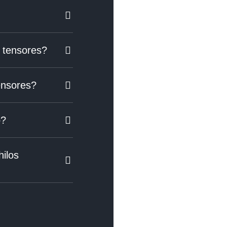
s tensores?
ensores?
o?
ilos