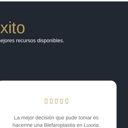
xito
ejores recursos disponibles.
La mejor decisión que pude tomar es
hacerme una Blefaroplastia en Luxxia.