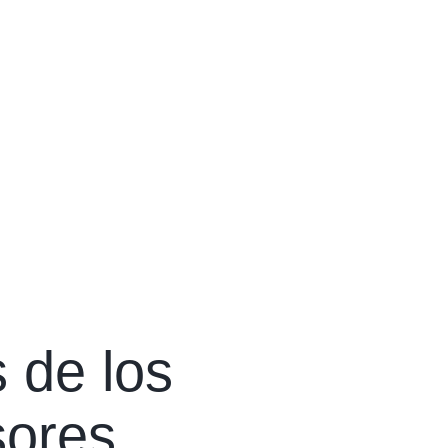
 de los
sores