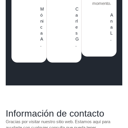
momento.
M
C
ó
a
A
ni
rl
n
c
e
a
a
s
L
A
G
.
.
.
Información de contacto
Gracias por visitar nuestro sitio web. Estamos aquí para
ayudarte con cualquier consulta que pueda tener.