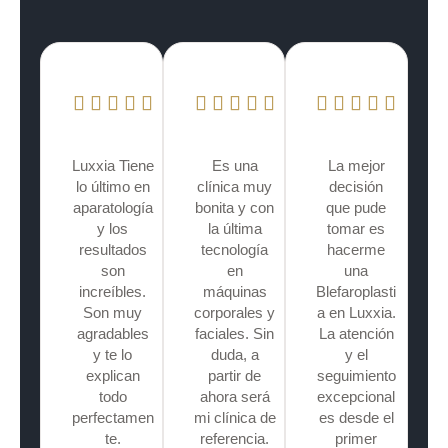
Luxxia Tiene
Es una
La mejor
lo último en
clínica muy
decisión
aparatología
bonita y con
que pude
y los
la última
tomar es
resultados
tecnología
hacerme
son
en
una
increíbles.
máquinas
Blefaroplasti
Son muy
corporales y
a en Luxxia.
agradables
faciales. Sin
La atención
y te lo
duda, a
y el
explican
partir de
seguimiento
todo
ahora será
excepcional
perfectamen
mi clínica de
es desde el
te.
referencia.
primer