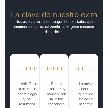
La clave de nuestro éxito
Nos esforzamos en conseguir los resultados que
estabas buscando, utilizando los mejores recursos
disponibles.
Luxxia Tiene
Es una
La mejor
lo último en
clínica muy
decisión
aparatología
bonita y con
que pude
y los
la última
tomar es
resultados
tecnología
hacerme