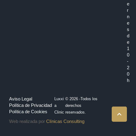
e
r
n
e
s
d
e
1
0
-
2
0
h
Aviso Legal
Luxxi
© 2026 -Todos los
Política de Privacidad
a
derechos
Política de Cookies
Clinic
reservados.
Web realizada por
Clínicas Consulting