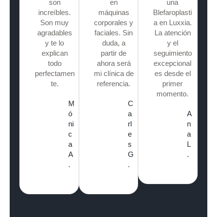
son
en
una
increíbles.
máquinas
Blefaroplasti
Son muy
corporales y
a en Luxxia.
agradables
faciales. Sin
La atención
y te lo
duda, a
y el
explican
partir de
seguimiento
todo
ahora será
excepcional
perfectamen
mi clínica de
es desde el
te.
referencia.
primer
momento.
M
C
ó
a
A
ni
rl
n
c
e
a
a
s
L
A
G
.
.
.