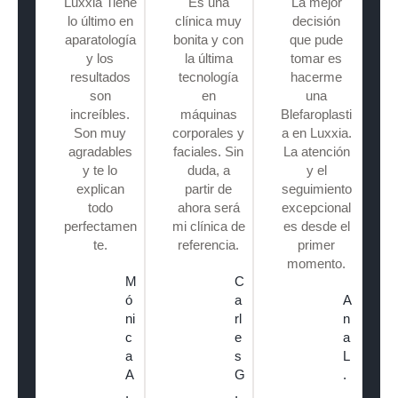
Luxxia Tiene
Es una
La mejor
lo último en
clínica muy
decisión
aparatología
bonita y con
que pude
y los
la última
tomar es
resultados
tecnología
hacerme
son
en
una
increíbles.
máquinas
Blefaroplasti
Son muy
corporales y
a en Luxxia.
agradables
faciales. Sin
La atención
y te lo
duda, a
y el
explican
partir de
seguimiento
todo
ahora será
excepcional
perfectamen
mi clínica de
es desde el
te.
referencia.
primer
momento.
M
C
ó
a
A
ni
rl
n
c
e
a
a
s
L
A
G
.
.
.