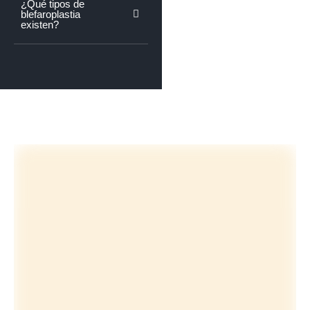
¿Qué tipos de
blefaroplastia
existen?