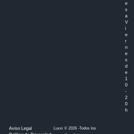
e
s
a
V
i
e
r
n
e
s
d
e
1
0
-
2
0
h
Aviso Legal
Luxxi
© 2026 -Todos los