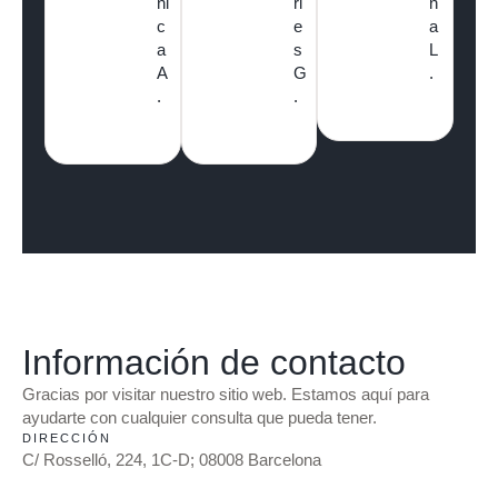
ni
rl
n
c
e
a
a
s
L
A
G
.
.
.
Información de contacto
Gracias por visitar nuestro sitio web. Estamos aquí para
ayudarte con cualquier consulta que pueda tener.
DIRECCIÓN
C/ Rosselló, 224, 1C-D; 08008 Barcelona