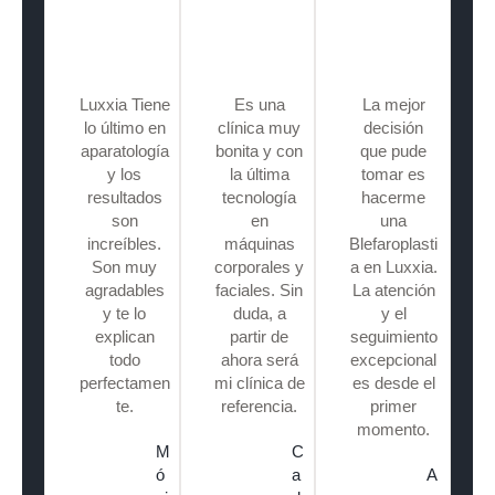
Luxxia Tiene
Es una
La mejor
lo último en
clínica muy
decisión
aparatología
bonita y con
que pude
y los
la última
tomar es
resultados
tecnología
hacerme
son
en
una
increíbles.
máquinas
Blefaroplasti
Son muy
corporales y
a en Luxxia.
agradables
faciales. Sin
La atención
y te lo
duda, a
y el
explican
partir de
seguimiento
todo
ahora será
excepcional
perfectamen
mi clínica de
es desde el
te.
referencia.
primer
momento.
M
C
ó
a
A