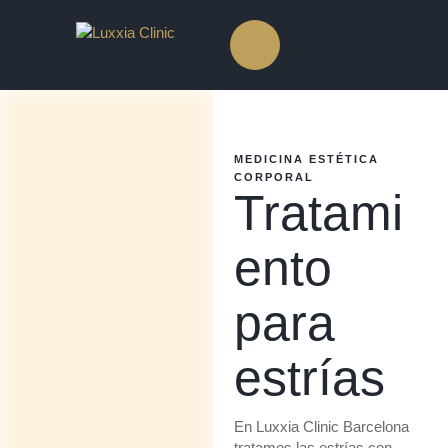
MEDICINA ESTÉTICA 
CORPORAL
Tratami
ento
para
estrías
En Luxxia Clinic Barcelona
tratamos las estrías con