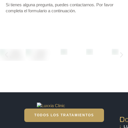
Si tienes alguna pregunta, puedes contactarnos. Por favor
completa el formulario a continuación.
TODOS LOS TRATAMIENTOS
D
Co
L