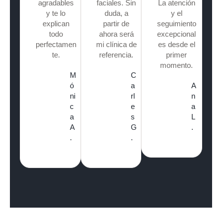
agradables
faciales. Sin
La atención
y te lo
duda, a
y el
explican
partir de
seguimiento
todo
ahora será
excepcional
perfectamen
mi clínica de
es desde el
te.
referencia.
primer
momento.
M
C
ó
a
A
ni
rl
n
c
e
a
a
s
L
A
G
.
.
.