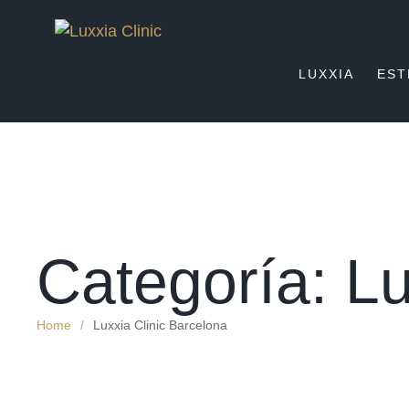
LUXXIA
EST
Categoría:
Lu
Home
/
Luxxia Clinic Barcelona